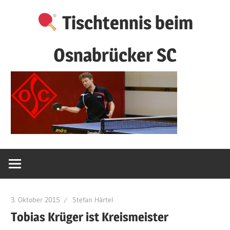
Zum
Tischtennis beim
Inhalt
springen
Osnabrücker SC
3. Oktober 2015
Stefan Härtel
Tobias Krüger ist Kreismeister