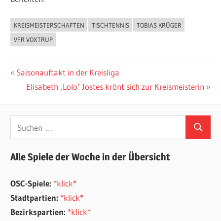
KREISMEISTERSCHAFTEN
TISCHTENNIS
TOBIAS KRÜGER
ALLGEMEIN
VFR VOXTRUP
Beitragsnavigation
Vorheriger
Saisonauftakt in der Kreisliga
Beitrag:
Nächster
Elisabeth ‚Lolo‘ Jostes krönt sich zur Kreismeisterin
Beitrag:
Suchen
Suchen
nach:
Alle Spiele der Woche in der Übersicht
OSC-Spiele:
*klick*
Stadtpartien:
*klick*
Bezirkspartien:
*klick*