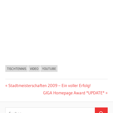
TISCHTENNIS
VIDEO
YOUTUBE
ALLGEMEIN
Beitragsnavigation
Vorheriger
Stadtmeisterschaften 2009 – Ein voller Erfolg!
Beitrag:
Nächster
GIGA Homepage Award *UPDATE*
Beitrag:
Suchen