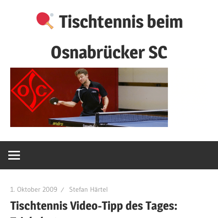
Zum
Tischtennis beim
Inhalt
springen
Osnabrücker SC
1. Oktober 2009
Stefan Härtel
Tischtennis Video-Tipp des Tages: