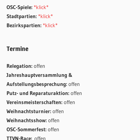
OSC-Spiele:
*klick*
Stadtpartien:
*klick*
Bezirkspartien:
*klick*
Termine
Relegation:
offen
Jahreshauptversammlung &
Aufstellungsbesprechung:
offen
Putz- und Reparaturaktion:
offen
Vereinsmeisterschaften:
offen
Weihnachtsturnier:
offen
Weihnachtsshow:
offen
OSC-Sommerfest:
offen
TTVN-Race:
offen