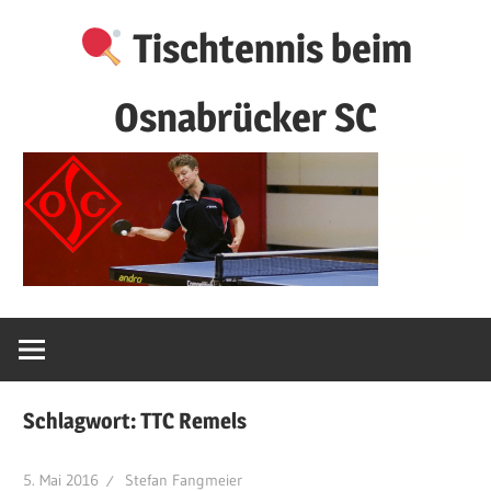
Zum
Tischtennis beim
Inhalt
springen
Osnabrücker SC
Schlagwort:
TTC Remels
5. Mai 2016
Stefan Fangmeier