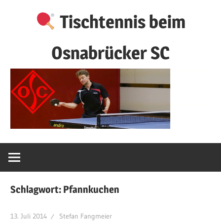
Zum
Tischtennis beim
Inhalt
springen
Osnabrücker SC
Schlagwort:
Pfannkuchen
13. Juli 2014
Stefan Fangmeier