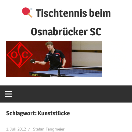
Zum
Tischtennis beim
Inhalt
springen
Osnabrücker SC
Schlagwort:
Kunststücke
1. Juli 2012
Stefan Fangmeier