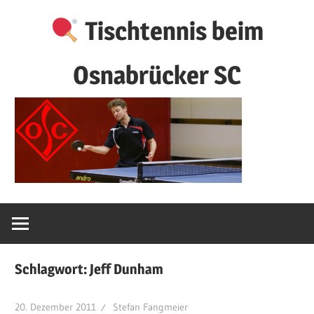
Zum
Tischtennis beim
Inhalt
springen
Osnabrücker SC
Schlagwort:
Jeff Dunham
20. Dezember 2011
Stefan Fangmeier