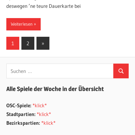
deswegen ’ne teure Dauerkarte bei
Weiterlesen
Seitennummerierung
Nächste
1
2
»
Beiträge
der
Beiträge
Suchen
Suchen
nach:
Alle Spiele der Woche in der Übersicht
OSC-Spiele:
*klick*
Stadtpartien:
*klick*
Bezirkspartien:
*klick*