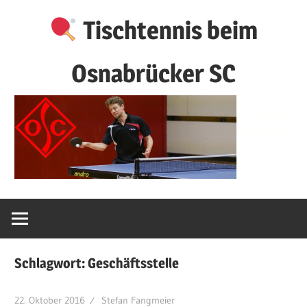
Zum
Tischtennis beim
Inhalt
springen
Osnabrücker SC
Schlagwort:
Geschäftsstelle
22. Oktober 2016
Stefan Fangmeier