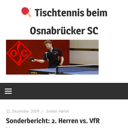
Zum
Tischtennis beim
Inhalt
springen
Osnabrücker SC
11. Dezember 2009
Stefan Härtel
Sonderbericht: 2. Herren vs. VfR