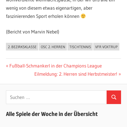
wenig von diesem etwas eigenartigen, aber
faszinierenden Sport erholen können
(Bericht von Marvin Nebel)
2. BEZIRKSKLASSE
OSC 2. HERREN
TISCHTENNIS
VFR VOXTRUP
ALLGEMEIN
Beitragsnavigation
Vorheriger
Fußball-Schmankerl in der Champions League
Beitrag:
Nächster
Eilmeldung: 2. Herren sind Herbstmeister!
Beitrag:
Suchen
Suchen
nach:
Alle Spiele der Woche in der Übersicht