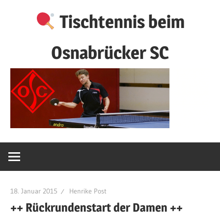
Zum
Tischtennis beim
Inhalt
springen
Osnabrücker SC
18. Januar 2015
Henrike Post
++ Rückrundenstart der Damen ++