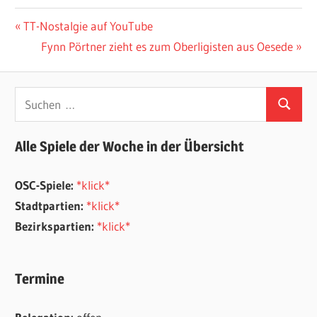
Beitragsnavigation
Vorheriger
TT-Nostalgie auf YouTube
Beitrag:
Nächster
Fynn Pörtner zieht es zum Oberligisten aus Oesede
Beitrag:
Suchen
Suchen
nach:
Alle Spiele der Woche in der Übersicht
OSC-Spiele:
*klick*
Stadtpartien:
*klick*
Bezirkspartien:
*klick*
Termine