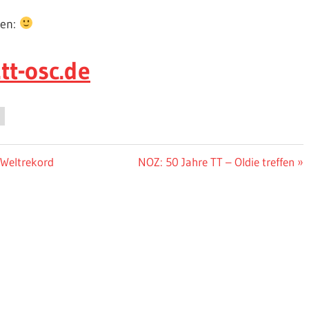
ken:
tt-osc.de
Nächster
 Weltrekord
NOZ: 50 Jahre TT – Oldie treffen
Beitrag: