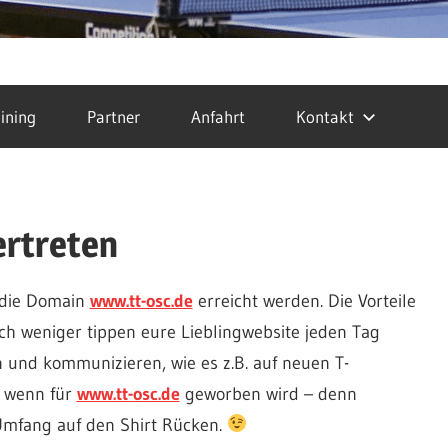
ining
Partner
Anfahrt
Kontakt
ertreten
 die Domain
www.tt-osc.de
erreicht werden. Die Vorteile
ch weniger tippen eure Lieblingwebsite jeden Tag
n und kommunizieren, wie es z.B. auf neuen T-
e, wenn für
www.tt-osc.de
geworben wird – denn
 Umfang auf den Shirt Rücken.