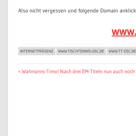
Also nicht vergessen und folgende Domain anklic
www.
INTERNETPRÄSENZ
WWW.TISCHTENNIS-OSC.DE
WWW.TT-OSC.DE
ALLGEMEIN
Beitragsnavigation
Vorheriger
Wahnsinns-Timo! Nach drei EM-Titeln nun auch noch
Beitrag: