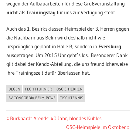
wegen der Aufbauarbeiten für diese Großveranstaltung
nicht
als
Trainingstag
für uns zur Verfügung steht.
Auch das 1. Bezirksklassen-Heimspiel der 3. Herren gegen
die Nachbarn aus Belm wird deshalb nicht wie
ursprünglich geplant in Halle B, sondern in
Eversburg
ausgetragen. Um 20:15 Uhr geht’s los. Besonderer Dank
gilt dabei der Kendo-Abteilung, die uns freundlicherweise
ihre Trainingszeit dafür überlassen hat.
DEGEN
FECHTTURNIER
OSC 3. HERREN
ALLGEMEIN
SV CONCORDIA BELM-POWE
TISCHTENNIS
Beitragsnavigation
Vorheriger
Burkhardt Arends: 40 Jahr, blondes Kühles
Beitrag:
Nächster
OSC-Heimspiele im Oktober
Beitrag: