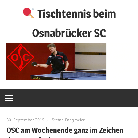
Zum
Tischtennis beim
Inhalt
springen
Osnabrücker SC
30. September 2015
Stefan Fangmeier
OSC am Wochenende ganz im Zeichen