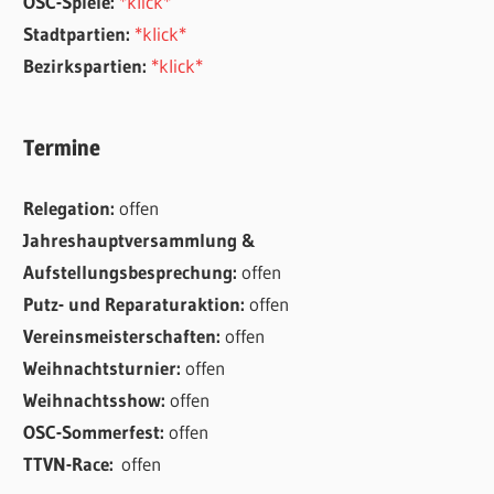
OSC-Spiele:
*klick*
Stadtpartien:
*klick*
Bezirkspartien:
*klick*
Termine
Relegation:
offen
Jahreshauptversammlung &
Aufstellungsbesprechung:
offen
Putz- und Reparaturaktion:
offen
Vereinsmeisterschaften:
offen
Weihnachtsturnier:
offen
Weihnachtsshow:
offen
OSC-Sommerfest:
offen
TTVN-Race:
offen