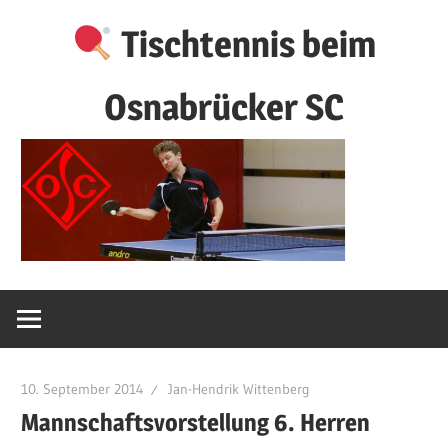
Zum
Tischtennis beim
Inhalt
springen
Osnabrücker SC
10. September 2014
Jan-Hendrik Wittenberg
Mannschaftsvorstellung 6. Herren