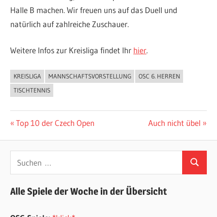
Halle B machen. Wir freuen uns auf das Duell und
natürlich auf zahlreiche Zuschauer.
Weitere Infos zur Kreisliga findet Ihr
hier
.
KREISLIGA
MANNSCHAFTSVORSTELLUNG
OSC 6. HERREN
ALLGEMEIN
TISCHTENNIS
Beitragsnavigation
Vorheriger
Nächster
Top 10 der Czech Open
Auch nicht übel
Beitrag:
Beitrag:
Suchen
Suchen
nach:
Alle Spiele der Woche in der Übersicht