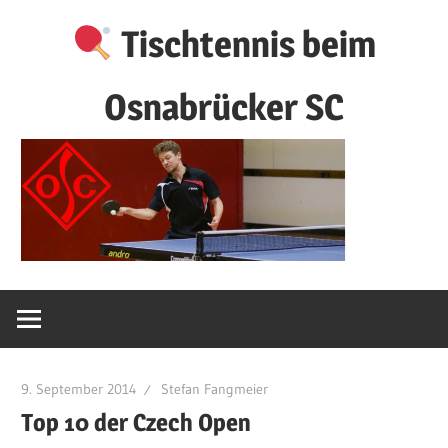
Zum
Tischtennis beim
Inhalt
springen
Osnabrücker SC
9. September 2014
Stefan Fangmeier
Top 10 der Czech Open