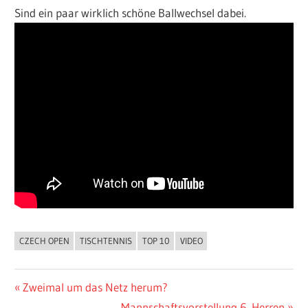
Sind ein paar wirklich schöne Ballwechsel dabei.
CZECH OPEN
TISCHTENNIS
TOP 10
VIDEO
ALLGEMEIN
Beitragsnavigation
Vorheriger
Zweimal um das Netz herum?
Beitrag:
Nächster
Mannschaftsvorstellung 6. Herren