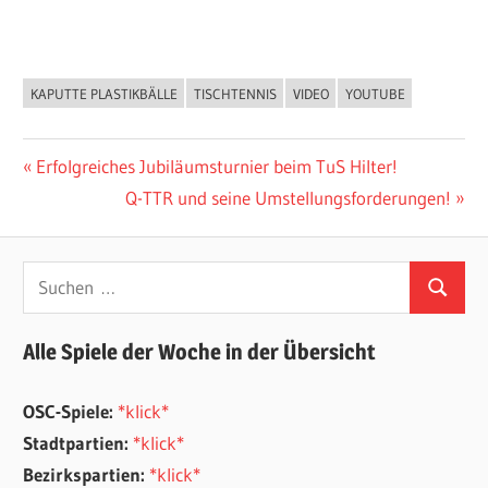
KAPUTTE PLASTIKBÄLLE
TISCHTENNIS
VIDEO
YOUTUBE
ALLGEMEIN
Beitragsnavigation
Vorheriger
Erfolgreiches Jubiläumsturnier beim TuS Hilter!
Beitrag:
Nächster
Q-TTR und seine Umstellungsforderungen!
Beitrag:
Suchen
Suchen
nach:
Alle Spiele der Woche in der Übersicht
OSC-Spiele:
*klick*
Stadtpartien:
*klick*
Bezirkspartien:
*klick*