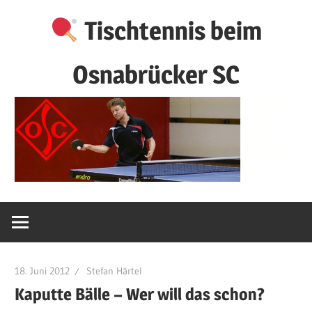
Zum
Tischtennis beim
Inhalt
springen
Osnabrücker SC
18. Juni 2012
Stefan Härtel
Kaputte Bälle – Wer will das schon?