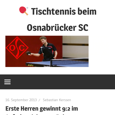
Zum
Tischtennis beim
Inhalt
springen
Osnabrücker SC
16. September 2013
Sebastian Kerssen
Erste Herren gewinnt 9:2 im