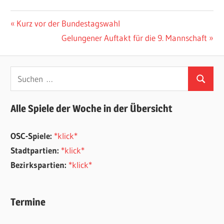
Beitragsnavigation
Vorheriger
Kurz vor der Bundestagswahl
Beitrag:
Nächster
Gelungener Auftakt für die 9. Mannschaft
Beitrag:
Suchen
Suchen
nach:
Alle Spiele der Woche in der Übersicht
OSC-Spiele:
*klick*
Stadtpartien:
*klick*
Bezirkspartien:
*klick*
Termine