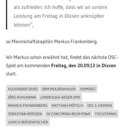
als zufrieden. Ich hoffe, dass wir an unsere
Leistung am Freitag in Dissen anknüpfen
können“,
so Mannschaftskapitän Markus Frankenberg.
Wir Markus schon erwähnt hat, findet das nächste OSC-
Spiel am kommenden
Freitag, den 20.09.13 in Dissen
statt.
ALEXANDER DUBS
DIRK MOLDENHAUER
HEIMSIEG
ALLGEMEIN
JÖRG KUHLMANN
LANDESLIGA WESER-EMS
MARKUS FRANKENBERG
MATTHIAS MÖTSCH
OSC 1. HERREN
SEBASTIAN KERSSEN
SV CONCORDIA BELM-POWE
TISCHTENNIS
ULRICH KERSENFISCHER