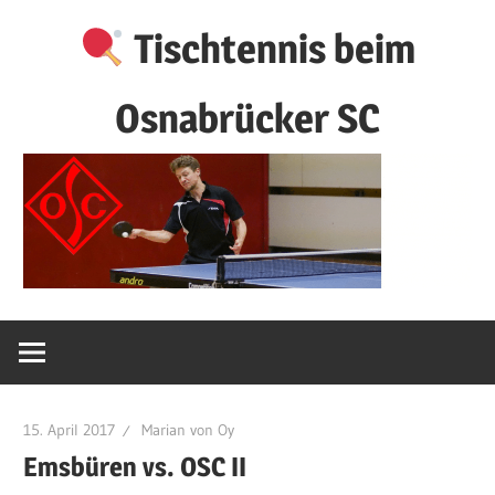
Zum
Tischtennis beim
Inhalt
springen
Osnabrücker SC
15. April 2017
Marian von Oy
Emsbüren vs. OSC II