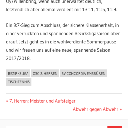
Oy/Willenbring, wenn auch unerwartet deutlich,
letztendlich aber allemal verdient mit 13:11, 11:5, 11:9.
Ein 9:7-Sieg zum Abschluss, der sichere Klassenerhalt, in
einer verrückten und spannenden Bezirksligasaison oben
drauf. Jetzt geht es in die wohlverdiente Sommerpause
und wir freuen uns auf eine neue, spannende Saison
2017/2018.
BEZIRKSLIGA
OSC 2. HERREN
SV CONCORDIA EMSBÜREN
ALLGEMEIN
TISCHTENNIS
Beitragsnavigation
Vorheriger
7. Herren: Meister und Aufsteiger
Beitrag:
Nächster
Abwehr gegen Abwehr
Beitrag: