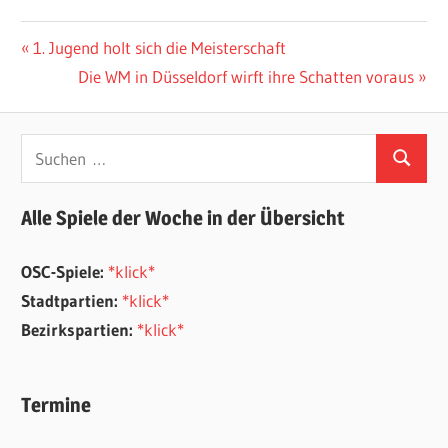
Beitragsnavigation
Vorheriger
1. Jugend holt sich die Meisterschaft
Beitrag:
Nächster
Die WM in Düsseldorf wirft ihre Schatten voraus
Beitrag:
Suchen
Suchen
nach:
Alle Spiele der Woche in der Übersicht
OSC-Spiele:
*klick*
Stadtpartien:
*klick*
Bezirkspartien:
*klick*
Termine