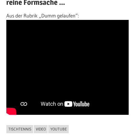
reine Formsache …
Aus der Rubrik „Dumm gelaufen“:
TISCHTENNIS
VIDEO
YOUTUBE
ALLGEMEIN