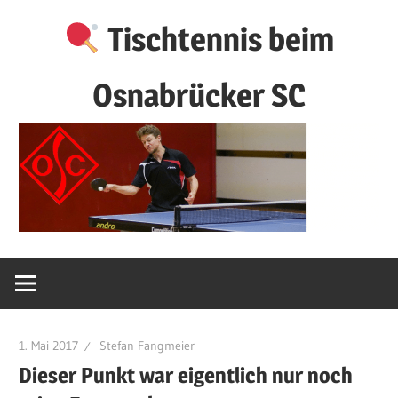
Zum
Tischtennis beim
Inhalt
springen
Osnabrücker SC
1. Mai 2017
Stefan Fangmeier
Dieser Punkt war eigentlich nur noch