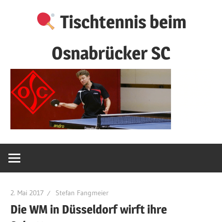
Zum
Tischtennis beim
Inhalt
springen
Osnabrücker SC
2. Mai 2017
Stefan Fangmeier
Die WM in Düsseldorf wirft ihre