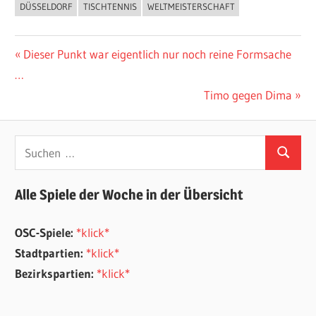
DÜSSELDORF
TISCHTENNIS
WELTMEISTERSCHAFT
ALLGEMEIN
Beitragsnavigation
Vorheriger
Dieser Punkt war eigentlich nur noch reine Formsache
Beitrag:
…
Nächster
Timo gegen Dima
Beitrag:
Suchen
Suchen
nach:
Alle Spiele der Woche in der Übersicht
OSC-Spiele:
*klick*
Stadtpartien:
*klick*
Bezirkspartien:
*klick*