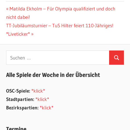
Beitragsnavigation
Vorheriger
Matilda Ekholm – Für Olympia qualifiziert und doch
Beitrag:
nicht dabei!
Nächster
TT-Jubiläumsturnier – TuS Hilter feiert 110-Jähriges!
Beitrag:
*Liveticker*
Suchen
Suchen
nach:
Alle Spiele der Woche in der Übersicht
OSC-Spiele:
*klick*
Stadtpartien:
*klick*
Bezirkspartien:
*klick*
Termine