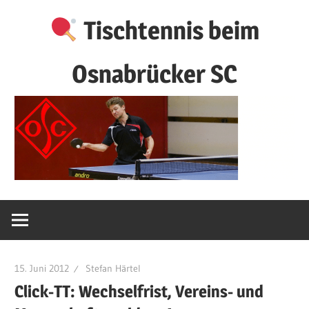
Zum
Tischtennis beim
Inhalt
springen
Osnabrücker SC
15. Juni 2012
Stefan Härtel
Click-TT: Wechselfrist, Vereins- und