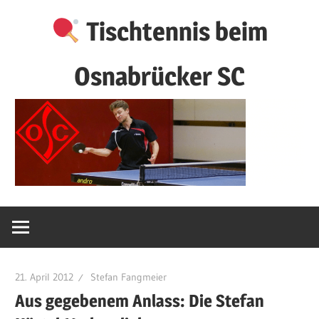
Zum
Tischtennis beim
Inhalt
springen
Osnabrücker SC
21. April 2012
Stefan Fangmeier
Aus gegebenem Anlass: Die Stefan