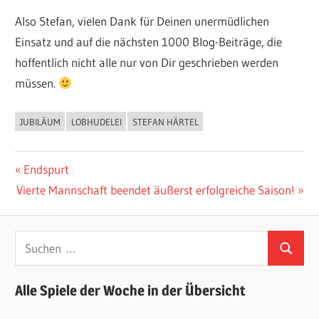
Also Stefan, vielen Dank für Deinen unermüdlichen
Einsatz und auf die nächsten 1000 Blog-Beiträge, die
hoffentlich nicht alle nur von Dir geschrieben werden
müssen.
JUBILÄUM
LOBHUDELEI
STEFAN HÄRTEL
ALLGEMEIN
Beitragsnavigation
Vorheriger
Endspurt
Nächster
Beitrag:
Vierte Mannschaft beendet äußerst erfolgreiche Saison!
Beitrag:
Suchen
Suchen
nach:
Alle Spiele der Woche in der Übersicht