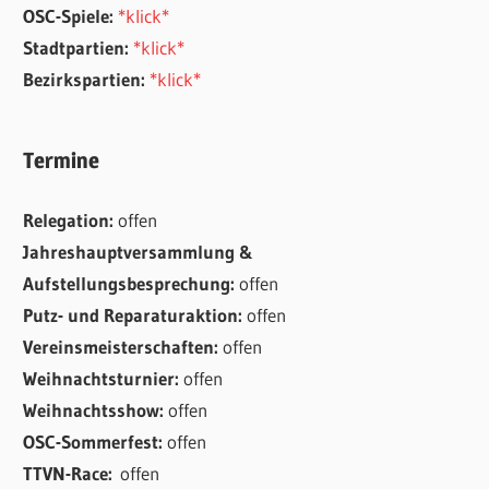
OSC-Spiele:
*klick*
Stadtpartien:
*klick*
Bezirkspartien:
*klick*
Termine
Relegation:
offen
Jahreshauptversammlung &
Aufstellungsbesprechung:
offen
Putz- und Reparaturaktion:
offen
Vereinsmeisterschaften:
offen
Weihnachtsturnier:
offen
Weihnachtsshow:
offen
OSC-Sommerfest:
offen
TTVN-Race:
offen