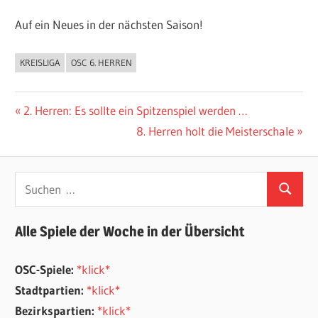
Auf ein Neues in der nächsten Saison!
KREISLIGA
OSC 6. HERREN
ALLGEMEIN
Beitragsnavigation
Vorheriger
2. Herren: Es sollte ein Spitzenspiel werden …
Beitrag:
Nächster
8. Herren holt die Meisterschale
Beitrag:
Suchen
Suchen
nach:
Alle Spiele der Woche in der Übersicht
OSC-Spiele:
*klick*
Stadtpartien:
*klick*
Bezirkspartien:
*klick*