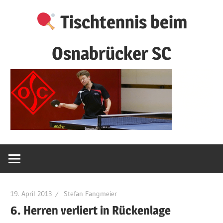
Zum
Tischtennis beim
Inhalt
springen
Osnabrücker SC
19. April 2013
Stefan Fangmeier
6. Herren verliert in Rückenlage