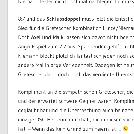
Niemann leider nicht nochmal nachlegen. Er muss 
8:7 und das
Schlussdoppel
muss jetzt die Entsche
Sieg für die Gretescher Kombination Hinze/Niemann
Doch
Axel
und
Maik
lassen sich davon nicht bee
Angriffsspiel zum 2:2 aus. Spannender geht’s nich
Niemann blockt plötzlich fantastisch jeden noch 
andere Mal in arge Verlegenheit. Dagegen ist heut
Gretescher dann doch noch das verdiente Unentsc
Kompliment an die sympathischen Gretescher, die i
und der erwartet schwere Gegner waren. Komplime
geglaubt hat und die Überraschung auch beinahe p
einzige OSC-Herrenmannschaft, die in dieser Sais
hat. – Wenn das kein Grund zum Feiern ist …