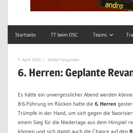
Startseite
TT beim OSC
Teams
Tra
5. April 2013
Stefan Fangmeier
6. Herren: Geplante Revan
Es hätte ein unvergesslicher Abend werden können
8:6-Führung im Rücken hatte die
6. Herren
gester
Trümpfe in der Hand, um sich gegen die favorisier
einem Sieg für die Niederlage aus dem Hinspiel r
können und sich damit auch die Chance auf den
R