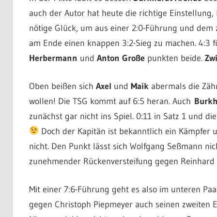
auch der Autor hat heute die richtige Einstellun
nötige Glück, um aus einer 2:0-Führung und dem 
am Ende einen knappen 3:2-Sieg zu machen. 4:3 f
Herbermann
und
Anton Große
punkten beide.
Zw
Oben beißen sich
Axel
und
Maik
abermals die Zähn
wollen! Die TSG kommt auf 6:5 heran. Auch
Burkh
zunächst gar nicht ins Spiel. 0:11 in Satz 1 und 
Doch der Kapitän ist bekanntlich ein Kämpfer un
nicht. Den Punkt lässt sich Wolfgang Seßmann nic
zunehmender Rückenversteifung gegen Reinhard T
Mit einer 7:6-Führung geht es also im unteren Paar
gegen Christoph Piepmeyer auch seinen zweiten Ei