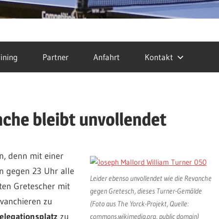
ining
Partner
Anfahrt
Kontakt
che bleibt unvollendet
, denn mit einer
n gegen 23 Uhr alle
Leider ebenso unvollendet wie die Revanche
ten Gretescher mit
gegen Gretesch, dieses Turner-Gemälde
evanchieren zu
(Foto aus The Yorck-Projekt, Quelle:
elegationsplatz
zu
commons.wikimedia.org, public domain)