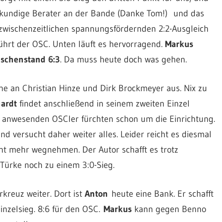
g, kundige Berater an der Bande (Danke Tom!) und das
zwischenzeitlichen spannungsfördernden 2:2-Ausgleich
ührt der OSC. Unten läuft es hervorragend.
Markus
ischenstand 6:3
. Da muss heute doch was gehen.
e an Christian Hinze und Dirk Brockmeyer aus. Nix zu
ardt
findet anschließend in seinem zweiten Einzel
die anwesenden OSCler fürchten schon um die Einrichtung.
d versucht daher weiter alles. Leider reicht es diesmal
ht mehr wegnehmen. Der Autor schafft es trotz
ürke noch zu einem 3:0-Sieg.
kreuz weiter. Dort ist
Anton
heute eine Bank. Er schafft
nzelsieg. 8:6 für den OSC.
Markus
kann gegen Benno