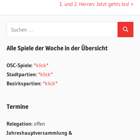
Beitrag:
Nächster
1. und 2. Herren: Jetzt gehts los!
Beitrag:
Suchen
Suchen
nach:
Alle Spiele der Woche in der Übersicht
OSC-Spiele:
*klick*
Stadtpartien:
*klick*
Bezirkspartien:
*klick*
Termine
Relegation:
offen
Jahreshauptversammlung &