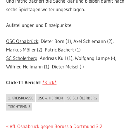
und Patric Bachert die Sache klar und bleiben damit nach
sechs Spieltagen weiter ungeschlagen.
Aufstellungen und Einzelpunkte:
OSC Osnabrück
: Dieter Born (1), Axel Schiemann (2),
Markus Möller (2), Patric Bachert (1)
SC Schölerberg
: Andreas Kull (1), Wolfgang Lampe (-),
Wilfried Hellmann (1), Dieter Meisel (-)
Click-TT Bericht
:
*Klick*
1. KREISKLASSE
OSC 4. HERREN
SC SCHÖLERBERG
ALLGEMEIN
TISCHTENNIS
Beitragsnavigation
Vorheriger
VfL Osnabrück gegen Borussia Dortmund 3:2