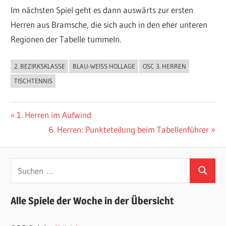
Im nächsten Spiel geht es dann auswärts zur ersten
Herren aus Bramsche, die sich auch in den eher unteren
Regionen der Tabelle tummeln.
2. BEZIRKSKLASSE
BLAU-WEISS HOLLAGE
OSC 3. HERREN
ALLGEMEIN
TISCHTENNIS
Beitragsnavigation
Vorheriger
1. Herren im Aufwind
Beitrag:
Nächster
6. Herren: Punkteteilung beim Tabellenführer
Beitrag:
Suchen
Suchen
nach:
Alle Spiele der Woche in der Übersicht