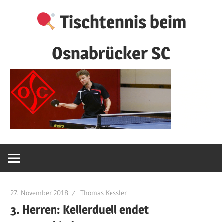
Zum
Tischtennis beim
Inhalt
springen
Osnabrücker SC
27. November 2018
Thomas Kessler
3. Herren: Kellerduell endet