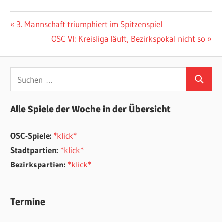
Beitragsnavigation
Vorheriger
3. Mannschaft triumphiert im Spitzenspiel
Beitrag:
Nächster
OSC VI: Kreisliga läuft, Bezirkspokal nicht so
Beitrag:
Suchen
Suchen
nach:
Alle Spiele der Woche in der Übersicht
OSC-Spiele:
*klick*
Stadtpartien:
*klick*
Bezirkspartien:
*klick*
Termine