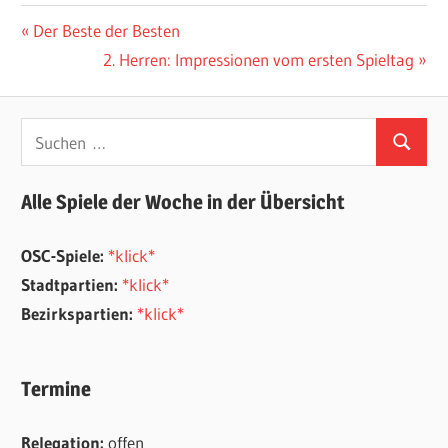
Beitragsnavigation
Vorheriger
Der Beste der Besten
Beitrag:
Nächster
2. Herren: Impressionen vom ersten Spieltag
Beitrag:
Suchen
Suchen
nach:
Alle Spiele der Woche in der Übersicht
OSC-Spiele:
*klick*
Stadtpartien:
*klick*
Bezirkspartien:
*klick*
Termine
Relegation:
offen