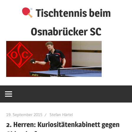
Zum
Tischtennis beim
Inhalt
springen
Osnabrücker SC
19. September 2015
Stefan Härtel
2. Herren: Kuriositätenkabinett gegen