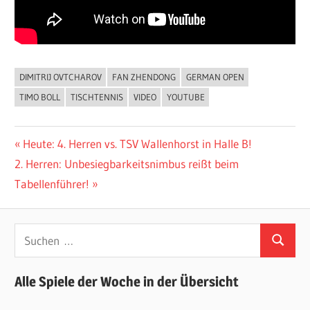
DIMITRIJ OVTCHAROV
FAN ZHENDONG
GERMAN OPEN
ALLGEMEIN
TIMO BOLL
TISCHTENNIS
VIDEO
YOUTUBE
Beitragsnavigation
Vorheriger
Heute: 4. Herren vs. TSV Wallenhorst in Halle B!
Nächster
Beitrag:
2. Herren: Unbesiegbarkeitsnimbus reißt beim
Beitrag:
Tabellenführer!
Suchen
Suchen
nach:
Alle Spiele der Woche in der Übersicht