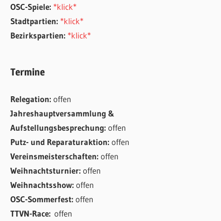
OSC-Spiele:
*klick*
Stadtpartien:
*klick*
Bezirkspartien:
*klick*
Termine
Relegation:
offen
Jahreshauptversammlung &
Aufstellungsbesprechung:
offen
Putz- und Reparaturaktion:
offen
Vereinsmeisterschaften:
offen
Weihnachtsturnier:
offen
Weihnachtsshow:
offen
OSC-Sommerfest:
offen
TTVN-Race:
offen