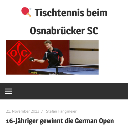
Zum
Tischtennis beim
Inhalt
springen
Osnabrücker SC
21. November 2013
Stefan Fangmeier
16-Jähriger gewinnt die German Open