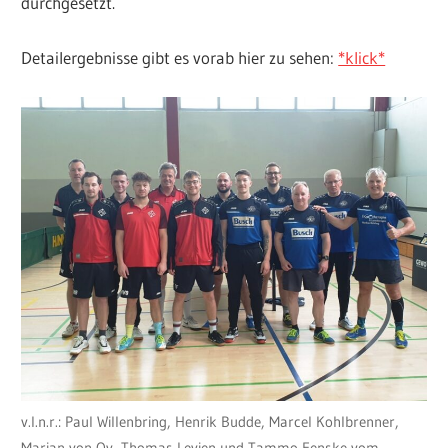
durchgesetzt.
Detailergebnisse gibt es vorab hier zu sehen:
*klick*
v.l.n.r.: Paul Willenbring, Henrik Budde, Marcel Kohlbrenner,
Marian von Oy, Thomas Levien und Tammo Fenske vom