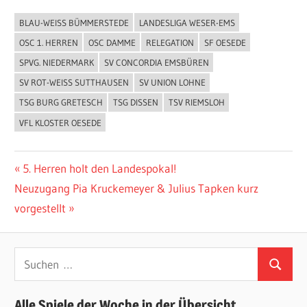
BLAU-WEISS BÜMMERSTEDE
LANDESLIGA WESER-EMS
ALLGEMEIN
OSC 1. HERREN
OSC DAMME
RELEGATION
SF OESEDE
SPVG. NIEDERMARK
SV CONCORDIA EMSBÜREN
SV ROT-WEISS SUTTHAUSEN
SV UNION LOHNE
TSG BURG GRETESCH
TSG DISSEN
TSV RIEMSLOH
VFL KLOSTER OESEDE
Beitragsnavigation
Vorheriger
5. Herren holt den Landespokal!
Nächster
Beitrag:
Neuzugang Pia Kruckemeyer & Julius Tapken kurz
Beitrag:
vorgestellt
Suchen
Suchen
nach:
Alle Spiele der Woche in der Übersicht