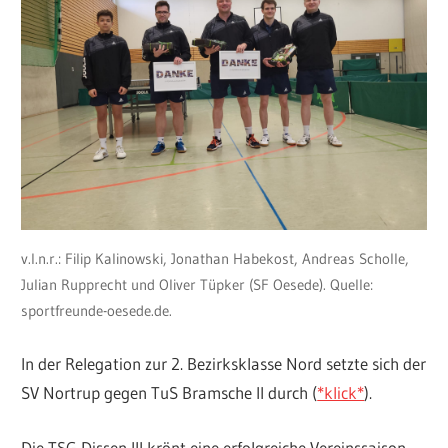
v.l.n.r.: Filip Kalinowski, Jonathan Habekost, Andreas Scholle,
Julian Rupprecht und Oliver Tüpker (SF Oesede). Quelle:
sportfreunde-oesede.de.
In der Relegation zur 2. Bezirksklasse Nord setzte sich der
SV Nortrup gegen TuS Bramsche II durch (
*klick*
).
Die TSG Dissen III krönt eine erfolgreiche Vereinssaison.