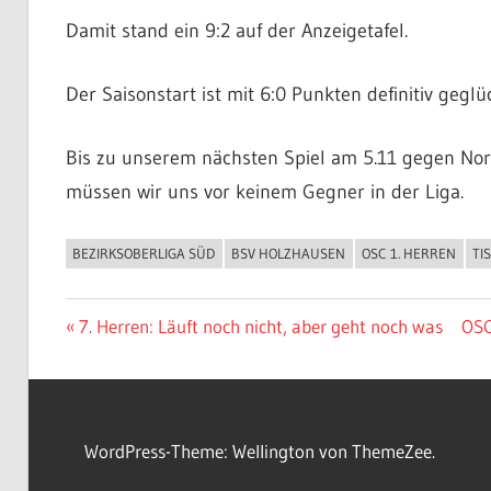
Damit stand ein 9:2 auf der Anzeigetafel.
Der Saisonstart ist mit 6:0 Punkten definitiv geglüc
Bis zu unserem nächsten Spiel am 5.11 gegen Nord
müssen wir uns vor keinem Gegner in der Liga.
BEZIRKSOBERLIGA SÜD
BSV HOLZHAUSEN
OSC 1. HERREN
TI
ALLGEMEIN
Beitragsnavigation
Vorheriger
Näc
7. Herren: Läuft noch nicht, aber geht noch was
OSC
Beitrag:
Beit
WordPress-Theme: Wellington von ThemeZee.