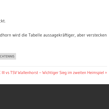
kt.
horn wird die Tabelle aussagekräftiger, aber verstecken
SCHTENNIS
hster
 III vs TSV Wallenhorst – Wichtiger Sieg im zweiten Heimspiel
rag: