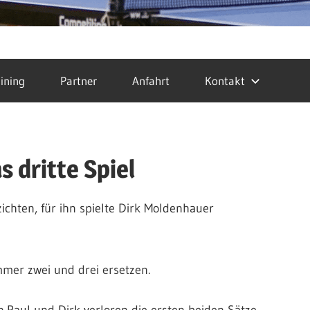
ining
Partner
Anfahrt
Kontakt
s dritte Spiel
chten, für ihn spielte Dirk Moldenhauer
er zwei und drei ersetzen.
aul und Dirk verloren die ersten beiden Sätze