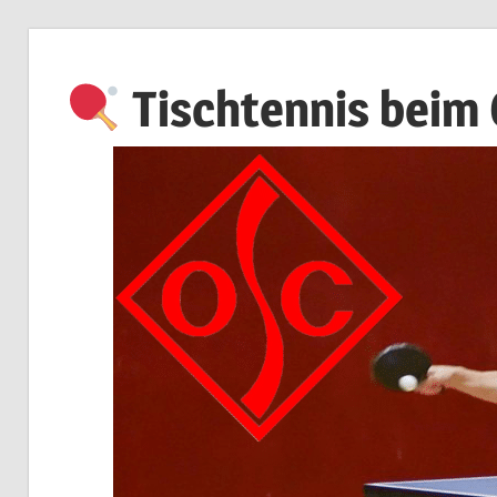
Zum
Inhalt
Tischtennis beim
springen