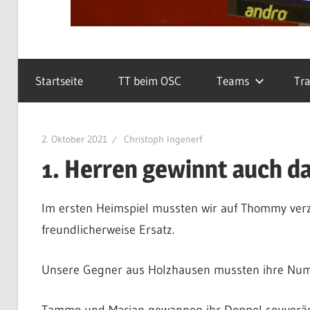
Startseite
TT beim OSC
Teams
Tra
2. Oktober 2021
Christoph Ingenerf
1. Herren gewinnt auch da
Im ersten Heimspiel mussten wir auf Thommy verzi
freundlicherweise Ersatz.
Unsere Gegner aus Holzhausen mussten ihre Numm
Tammo und Marian gewannen ihr Doppel souverän,P