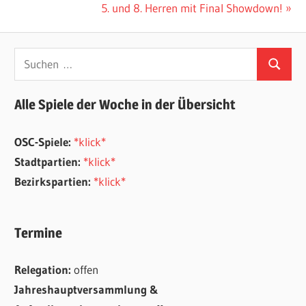
Beitrag:
Nächster
5. und 8. Herren mit Final Showdown!
Beitrag:
Suchen
Suchen
nach:
Alle Spiele der Woche in der Übersicht
OSC-Spiele:
*klick*
Stadtpartien:
*klick*
Bezirkspartien:
*klick*
Termine
Relegation:
offen
Jahreshauptversammlung &