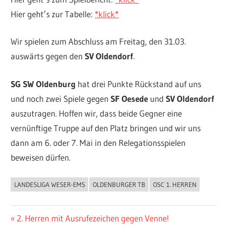
Hier geht’s zur Tabelle:
*klick*
Wir spielen zum Abschluss am Freitag, den 31.03.
auswärts gegen den
SV Oldendorf
.
SG SW Oldenburg
hat drei Punkte Rückstand auf uns
und noch zwei Spiele gegen
SF Oesede
und
SV Oldendorf
auszutragen. Hoffen wir, dass beide Gegner eine
vernünftige Truppe auf den Platz bringen und wir uns
dann am 6. oder 7. Mai in den Relegationsspielen
beweisen dürfen.
LANDESLIGA WESER-EMS
OLDENBURGER TB
OSC 1. HERREN
ALLGEMEIN
Beitragsnavigation
Vorheriger
2. Herren mit Ausrufezeichen gegen Venne!