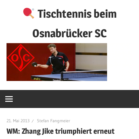
Zum
Tischtennis beim
Inhalt
springen
Osnabrücker SC
21. Mai 2013
Stefan Fangmeier
WM: Zhang Jike triumphiert erneut