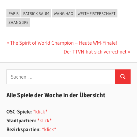
PARIS
PATRICK BAUM
WANG HAO
WELTMEISTERSCHAFT
ALLGEMEIN
ZHANG JIKE
Beitragsnavigation
Vorheriger
The Spirit of World Champion – Heute WM-Finale!
Beitrag:
Nächster
Der TTVN hat sich verrechnet
Beitrag:
Suchen
Suchen
nach:
Alle Spiele der Woche in der Übersicht
OSC-Spiele:
*klick*
Stadtpartien:
*klick*
Bezirkspartien:
*klick*