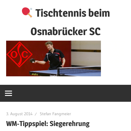
Zum
Tischtennis beim
Inhalt
springen
Osnabrücker SC
3. August 2014
Stefan Fangmeier
WM-Tippspiel: Siegerehrung