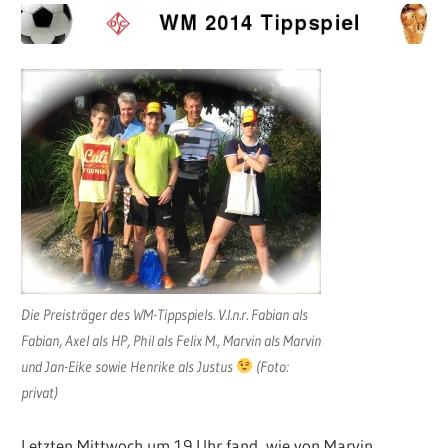
Die Preisträger des WM-Tippspiels. V.l.n.r. Fabian als
Fabian, Axel als HP, Phil als Felix M., Marvin als Marvin
und Jan-Eike sowie Henrike als Justus
(Foto:
privat)
Letzten Mittwoch um 19 Uhr fand, wie von Marvin