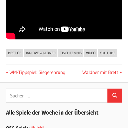
BEST OF
JAN OVE WALDNER
TISCHTENNIS
VIDEO
YOUTUBE
ALLGEMEIN
Beitragsnavigation
Vorheriger
Nächster
WM-Tippspiel: Siegerehrung
Waldner mit Brett
Beitrag:
Beitrag:
Suchen
Suchen
nach:
Alle Spiele der Woche in der Übersicht
OSC-Spiele:
*klick*