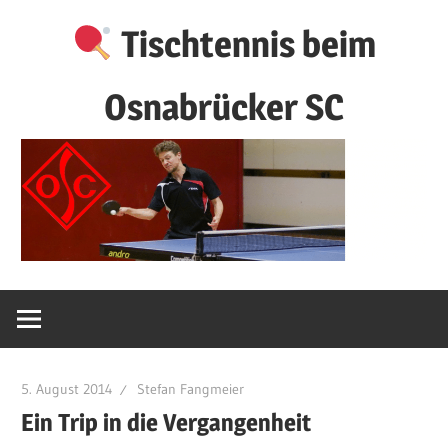
Zum
Tischtennis beim
Inhalt
springen
Osnabrücker SC
5. August 2014
Stefan Fangmeier
Ein Trip in die Vergangenheit