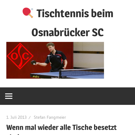
Zum
Tischtennis beim
Inhalt
springen
Osnabrücker SC
1. Juli 2013
Stefan Fangmeier
Wenn mal wieder alle Tische besetzt