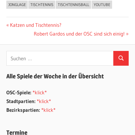
JONGLAGE
TISCHTENNIS
TISCHTENNISBALL
YOUTUBE
ALLGEMEIN
Beitragsnavigation
Vorheriger
Katzen und Tischtennis?
Beitrag:
Nächster
Robert Gardos und der OSC sind sich einig!
Beitrag:
Suchen
Suchen
nach:
Alle Spiele der Woche in der Übersicht
OSC-Spiele:
*klick*
Stadtpartien:
*klick*
Bezirkspartien:
*klick*
Termine