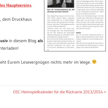
des Hauptvereins
.
ir, dem Druckhaus
usiv
in diesem Blog
als
nterladen!
n steht Eurem Lesevergnügen nichts mehr im Wege.
Nächster
OSC-Heimspielkalender für die Rückserie 2013/2014
Beitrag: