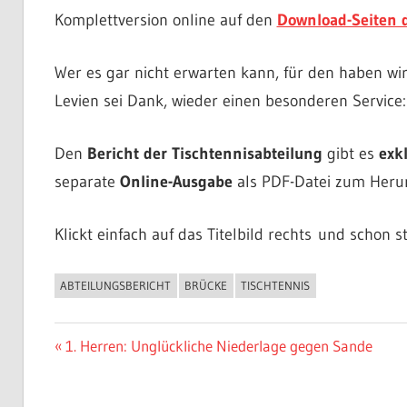
Komplettversion online auf den
Download-Seiten 
Wer es gar nicht erwarten kann, für den haben w
Levien sei Dank, wieder einen besonderen Service:
Den
Bericht der Tischtennisabteilung
gibt es
exkl
separate
Online-Ausgabe
als PDF-Datei zum Heru
Klickt einfach auf das Titelbild rechts und scho
ABTEILUNGSBERICHT
BRÜCKE
TISCHTENNIS
ALLGEMEIN
Beitragsnavigation
Vorheriger
1. Herren: Unglückliche Niederlage gegen Sande
Beitrag: