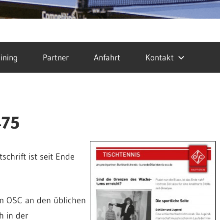
ining
Partner
Anfahrt
Kontakt
175
chrift ist seit Ende
im OSC an den üblichen
h in der