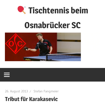
Zum
Tischtennis beim
Inhalt
springen
Osnabrücker SC
26. August 2013
Stefan Fangmeier
Tribut für Karakasevic