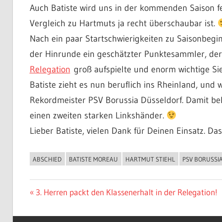
Auch Batiste wird uns in der kommenden Saison f
Vergleich zu Hartmuts ja recht überschaubar ist.
Nach ein paar Startschwierigkeiten zu Saisonbegi
der Hinrunde ein geschätzter Punktesammler, der
Relegation
groß aufspielte und enorm wichtige Sie
Batiste zieht es nun beruflich ins Rheinland, und 
Rekordmeister PSV Borussia Düsseldorf. Damit be
einen zweiten starken Linkshänder.
Lieber Batiste, vielen Dank für Deinen Einsatz. Da
ABSCHIED
BATISTE MOREAU
HARTMUT STIEHL
PSV BORUSSI
ALLGEMEIN
Beitragsnavigation
Vorheriger
3. Herren packt den Klassenerhalt in der Relegation!
Beitrag: