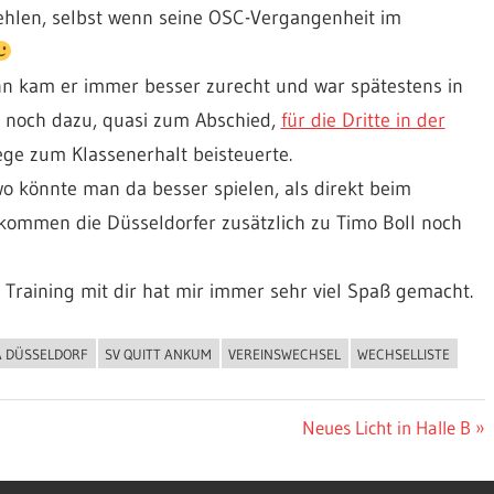
ehlen, selbst wenn seine OSC-Vergangenheit im
nn kam er immer besser zurecht und war spätestens in
 noch dazu, quasi zum Abschied,
für die Dritte in der
ge zum Klassenerhalt beisteuerte.
wo könnte man da besser spielen, als direkt beim
kommen die Düsseldorfer zusätzlich zu Timo Boll noch
s Training mit dir hat mir immer sehr viel Spaß gemacht.
A DÜSSELDORF
SV QUITT ANKUM
VEREINSWECHSEL
WECHSELLISTE
Nächster
Neues Licht in Halle B
Beitrag: