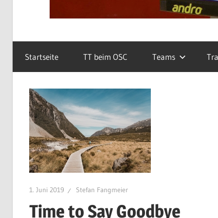
Startseite
TT beim OSC
Teams
Tra
1. Juni 2019
Stefan Fangmeier
Time to Say Goodbye