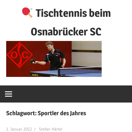
Zum
Tischtennis beim
Inhalt
springen
Osnabrücker SC
Schlagwort:
Sportler des Jahres
1. Januar 2012
Stefan Härtel