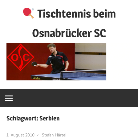
Zum
Tischtennis beim
Inhalt
springen
Osnabrücker SC
Schlagwort:
Serbien
1. August 2010
Stefan Härtel