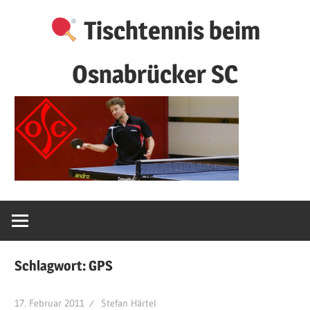
Zum
Tischtennis beim
Inhalt
springen
Osnabrücker SC
Schlagwort:
GPS
17. Februar 2011
Stefan Härtel