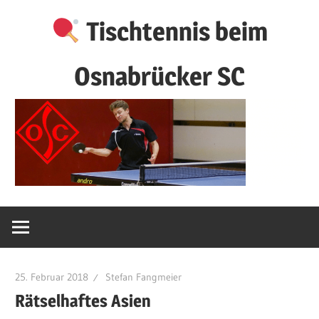
Zum
Tischtennis beim
Inhalt
springen
Osnabrücker SC
25. Februar 2018
Stefan Fangmeier
Rätselhaftes Asien