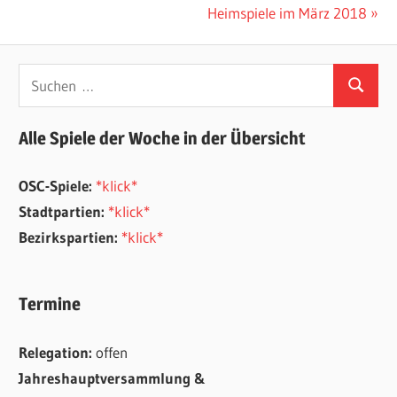
Beitrag:
Nächster
Heimspiele im März 2018
Beitrag:
Suchen
Suchen
nach:
Alle Spiele der Woche in der Übersicht
OSC-Spiele:
*klick*
Stadtpartien:
*klick*
Bezirkspartien:
*klick*
Termine
Relegation:
offen
Jahreshauptversammlung &