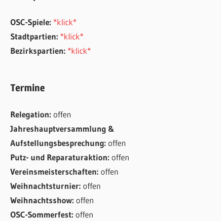
OSC-Spiele:
*klick*
Stadtpartien:
*klick*
Bezirkspartien:
*klick*
Termine
Relegation:
offen
Jahreshauptversammlung &
Aufstellungsbesprechung:
offen
Putz- und Reparaturaktion:
offen
Vereinsmeisterschaften:
offen
Weihnachtsturnier:
offen
Weihnachtsshow:
offen
OSC-Sommerfest:
offen