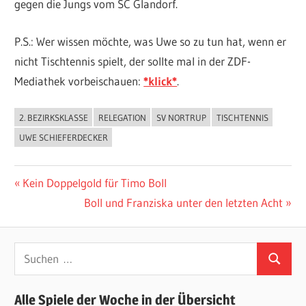
gegen die Jungs vom SC Glandorf.
P.S.: Wer wissen möchte, was Uwe so zu tun hat, wenn er
nicht Tischtennis spielt, der sollte mal in der ZDF-
Mediathek vorbeischauen:
*klick*
.
2. BEZIRKSKLASSE
RELEGATION
SV NORTRUP
TISCHTENNIS
ALLGEMEIN
UWE SCHIEFERDECKER
Beitragsnavigation
Vorheriger
Kein Doppelgold für Timo Boll
Beitrag:
Nächster
Boll und Franziska unter den letzten Acht
Beitrag:
Suchen
Suchen
nach:
Alle Spiele der Woche in der Übersicht