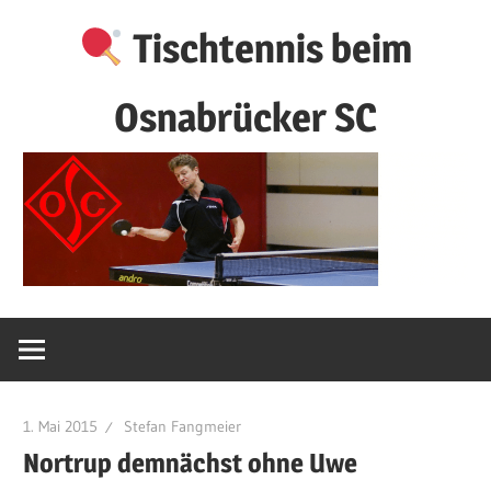
Zum
Tischtennis beim
Inhalt
springen
Osnabrücker SC
1. Mai 2015
Stefan Fangmeier
Nortrup demnächst ohne Uwe