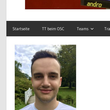
Startseite
TT beim OSC
Teams
Tra