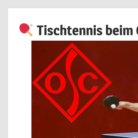
Zum
Inhalt
Tischtennis beim
springen