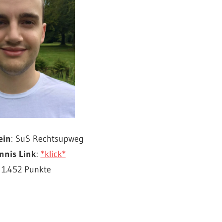
ein
: SuS Rechtsupweg
nnis Link
:
*klick*
: 1.452 Punkte