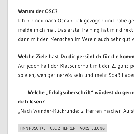
Warum der OSC?
Ich bin neu nach Osnabrück gezogen und habe geg
melde mich mal. Das erste Training hat mir direkt
dann mit den Menschen im Verein auch sehr gut v
Welche Ziele hast Du dir persönlich für die kom
Auf jeden Fall der Klassenerhalt mit der 2., ganz 
spielen, weniger nervös sein und mehr Spaß habe
Welche „Erfolgsüberschrift“ würdest du gerne 
dich lesen?
„Nach Wunder-Rückrunde: 2. Herren machen Aufsti
FINN RUSCHKE
OSC 2. HERREN
VORSTELLUNG
ALLGEMEIN