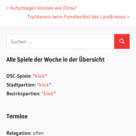
Beitragsnavigation
Vorheriger
Aufschlagen können wie Dima?
Beitrag:
Nächster
Tischtennis beim Familienfest des Landkreises
Beitrag:
Suchen
Suchen
nach:
Alle Spiele der Woche in der Übersicht
OSC-Spiele:
*klick*
Stadtpartien:
*klick*
Bezirkspartien:
*klick*
Termine
Relegation:
offen