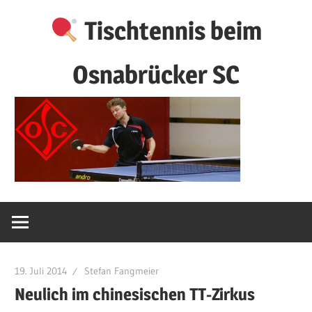
Zum
Tischtennis beim
Inhalt
springen
Osnabrücker SC
19. Juli 2014
Stefan Fangmeier
Neulich im chinesischen TT-Zirkus