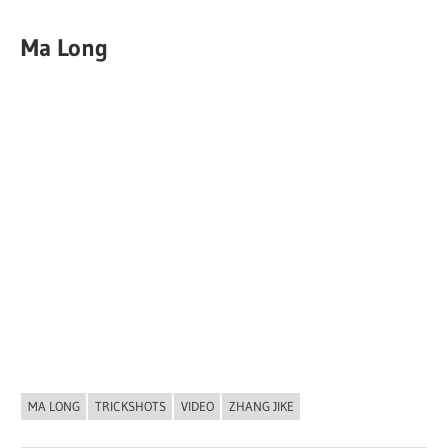
Ma Long
MA LONG
TRICKSHOTS
VIDEO
ZHANG JIKE
ALLGEMEIN