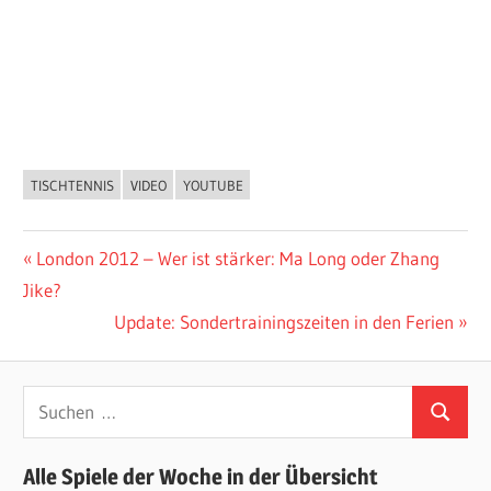
TISCHTENNIS
VIDEO
YOUTUBE
ALLGEMEIN
Beitragsnavigation
Vorheriger
London 2012 – Wer ist stärker: Ma Long oder Zhang
Beitrag:
Jike?
Nächster
Update: Sondertrainingszeiten in den Ferien
Beitrag:
Suchen
Suchen
nach:
Alle Spiele der Woche in der Übersicht