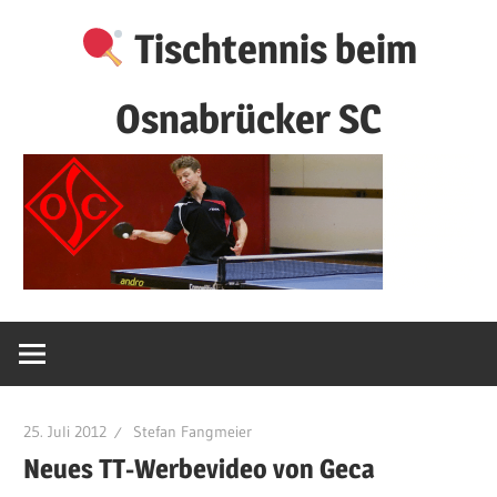
Zum
Tischtennis beim
Inhalt
springen
Osnabrücker SC
25. Juli 2012
Stefan Fangmeier
Neues TT-Werbevideo von Geca