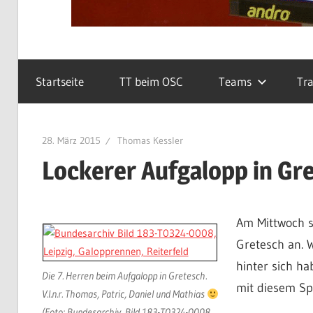
Startseite
TT beim OSC
Teams
Tra
28. März 2015
Thomas Kessler
Lockerer Aufgalopp in Gr
Am Mittwoch st
Gretesch an. 
hinter sich h
Die 7. Herren beim Aufgalopp in Gretesch.
mit diesem Spi
V.l.n.r. Thomas, Patric, Daniel und Mathias
(Foto: Bundesarchiv, Bild 183-T0324-0008,