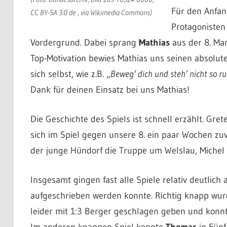
Für den Anfan
CC BY-SA 3.0 de , via Wikimedia Commons)
Protagonisten
Vordergrund. Dabei sprang
Mathias
aus der 8. Man
Top-Motivation bewies Mathias uns seinen absolut
sich selbst, wie z.B. „
Beweg‘ dich und steh‘ nicht so ru
Dank für deinen Einsatz bei uns Mathias!
Die Geschichte des Spiels ist schnell erzählt. Gre
sich im Spiel gegen unsere 8. ein paar Wochen zuv
der junge Hündorf die Truppe um Welslau, Michel
Insgesamt gingen fast alle Spiele relativ deutlic
aufgeschrieben werden konnte. Richtig knapp wurd
leider mit 1:3 Berger geschlagen geben und konnte
Im anderen knappen Spiel konnte
Thomas
in Fünf