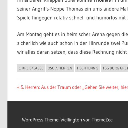
seiner Angriffs-Noppe Thomas ein ums andere Ma
Spiele hingegen relativ schnell und humorlos mit 3
Am Montag geht es in heimischer Arena gegen die T
sicherlich wie auch schon in der Hinrunde zwei 
wir alles daran setzen, dass diese Rechnung nicht
1. KREISKLASSE
OSC 7. HERREN
TISCHTENNIS
TSG BURG GRE
ALLGEMEIN
Beitragsnavigation
Vorheriger
5. Herren: Aus der Traum oder „Gehen Sie weiter, hier
Beitrag:
WordPress-Theme: Wellington von ThemeZee.