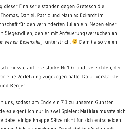
g dieser Finalserie standen gegen Gretesch die
 Thomas, Daniel, Patric und Mathias Eckardt im
nschaft für den verhinderten Julian ein. Neben einer
en Siegeswillen, den er mit Anfeuerungsversuchen an
m wie ein Besenstiel
„, unterstrich.
Damit also vielen
tesch musste auf ihre starke Nr.1 Grundt verzichten, der
or eine Verletzung zugezogen hatte. Dafür verstärkte
 und Berger.
h an uns, sodass am Ende ein 7:1 zu unseren Gunsten
e es eigentlich nur in zwei Spielen:
Mathias
musste sich
 dabei einige knappe Sätze nicht für sich entscheiden.
 gegen Welslau gewinnen. Dabei stellte Welslau mit