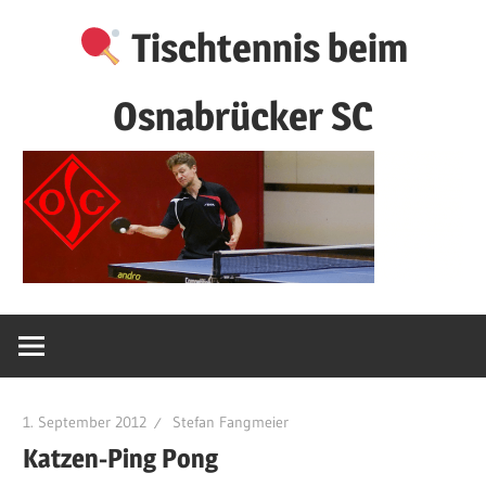
Zum
Tischtennis beim
Inhalt
springen
Osnabrücker SC
1. September 2012
Stefan Fangmeier
Katzen-Ping Pong