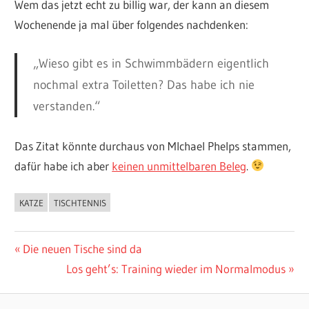
Wem das jetzt echt zu billig war, der kann an diesem
Wochenende ja mal über folgendes nachdenken:
„Wieso gibt es in Schwimmbädern eigentlich
nochmal extra Toiletten? Das habe ich nie
verstanden.“
Das Zitat könnte durchaus von MIchael Phelps stammen,
dafür habe ich aber
keinen unmittelbaren Beleg
.
KATZE
TISCHTENNIS
ALLGEMEIN
Beitragsnavigation
Vorheriger
Die neuen Tische sind da
Beitrag:
Nächster
Los geht’s: Training wieder im Normalmodus
Beitrag: