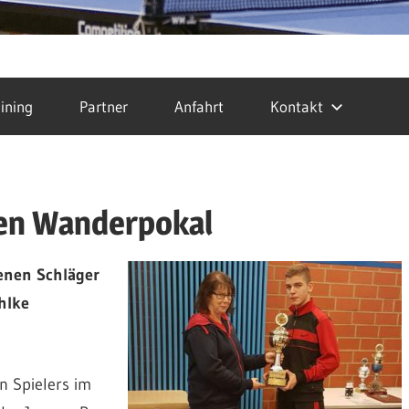
ining
Partner
Anfahrt
Kontakt
ten Wanderpokal
enen Schläger
hlke
n Spielers im