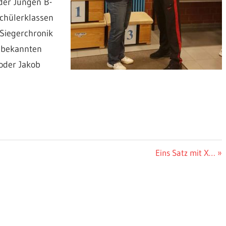
 der Jungen B-
chülerklassen
Siegerchronik
t bekannten
oder Jakob
Nächster
Eins Satz mit X…
Beitrag: