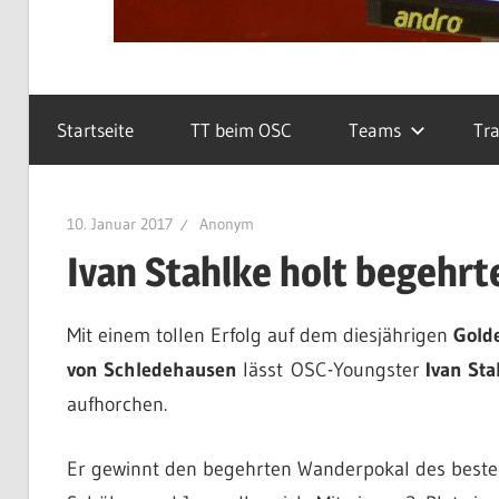
Startseite
TT beim OSC
Teams
Tra
10. Januar 2017
Anonym
Ivan Stahlke holt begehr
Mit einem tollen Erfolg auf dem diesjährigen
Gold
von Schledehausen
lässt OSC-Youngster
Ivan Sta
aufhorchen.
Er gewinnt den begehrten Wanderpokal des beste