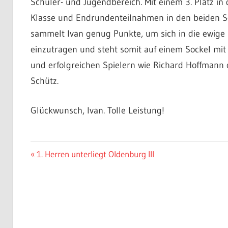
Schüler- und Jugendbereich. Mit einem 3. Platz in
Klasse und Endrundenteilnahmen in den beiden S
sammelt Ivan genug Punkte, um sich in die ewige 
einzutragen und steht somit auf einem Sockel mi
und erfolgreichen Spielern wie Richard Hoffmann 
Schütz.
Glückwunsch, Ivan. Tolle Leistung!
ALLGEMEIN
Beitragsnavigation
Vorheriger
1. Herren unterliegt Oldenburg III
Beitrag: